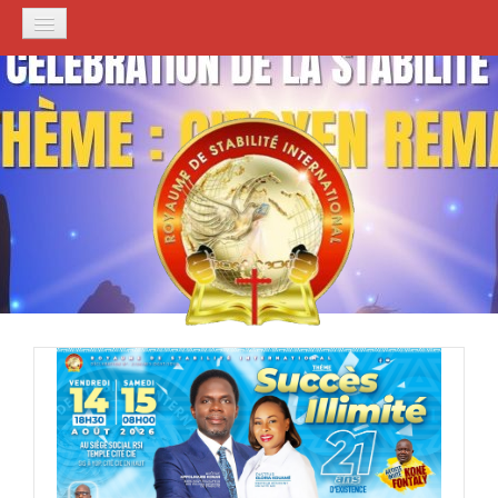
ACCUEIL
PRÉSENTATION
Histoire de l'Église
Notre Mandat
FONDATEUR
NOS EGLISES
CULTES