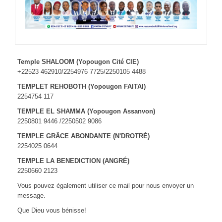
ACTIVITÉS
CELLULES
Temple SHALOOM (Yopougon Cité CIE)
+22523 462910/2254976 7725/2250105 4488
ESPACE MEMBRES
TEMPLET REHOBOTH (Yopougon FAITAI)
2254754 117
TEMPLE EL SHAMMA (Yopougon Assanvon)
CONTACTS
2250801 9446 /2250502 9086
TEMPLE GRÂCE ABONDANTE (N'DROTRÉ)
2254025 0644
TEMPLE LA BENEDICTION (ANGRÉ)
2250660 2123
Vous pouvez également utiliser ce mail pour nous envoyer un
message.
Que Dieu vous bénisse!