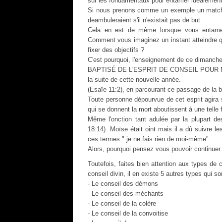
sur les fondamentaux pour entamer idéalement
Si nous prenons comme un exemple un match 
deambuleraient s'il n'existait pas de but.
Cela en est de même lorsque vous entame
Comment vous imaginez un instant atteindre q
fixer des objectifs ?
C'est pourquoi, l'enseignement de ce dimanche 
BAPTISÉ DE L'ESPRIT DE CONSEIL POUR MAX
la suite de cette nouvelle année.
(Esaïe 11:2), en parcourant ce passage de la bib
Toute personne dépourvue de cet esprit agira 
qui se donnent la mort aboutissent à une telle 
Même l'onction tant adulée par la plupart de
18:14). Moïse était oint mais il a dû suivre 
ces termes " je ne fais rien de moi-même".
Alors, pourquoi pensez vous pouvoir continuer à
Toutefois, faites bien attention aux types de 
conseil divin, il en existe 5 autres types qui so
- Le conseil des démons
- Le conseil des méchants
- Le conseil de la colère
- Le conseil de la convoitise