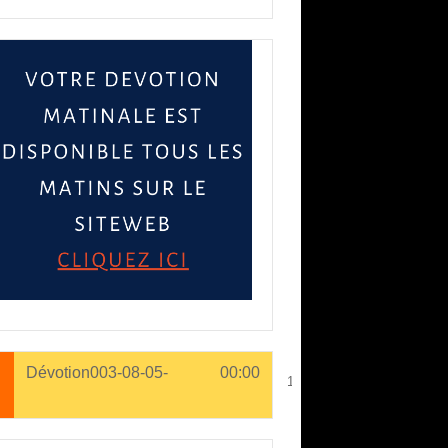
pen in new window
Dévotion003-08-05-
00:00
1. Dévotion003-08-05-