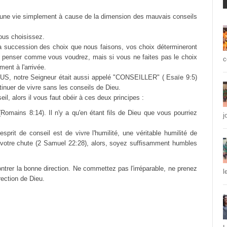
r une vie simplement à cause de la dimension des mauvais conseils
ous choisissez.
la succession des choix que nous faisons, vos choix détermineront
de penser comme vous voudrez, mais si vous ne faites pas le choix
c
ent à l'arrivée.
SUS, notre Seigneur était aussi appelé "CONSEILLER" ( Esaïe 9:5)
tinuer de vivre sans les conseils de Dieu.
eil, alors il vous faut obéir à ces deux principes :
Romains 8:14). Il n'y a qu'en étant fils de Dieu que vous pourriez
j
sprit de conseil est de vivre l'humilité, une véritable humilité de
de votre chute (2 Samuel 22:28), alors, soyez suffisamment humbles
ntrer la bonne direction. Ne commettez pas l'irréparable, ne prenez
l
rection de Dieu.