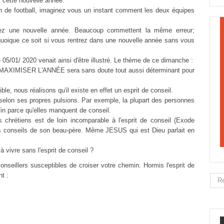
 cette nouvelle année.
de football, imaginez vous un instant comment les deux équipes
z une nouvelle année. Beaucoup commettent la même erreur;
uoique ce soit si vous rentrez dans une nouvelle année sans vous
05/01/ 2020 venait ainsi d'être illustré. Le thème de ce dimanche :
IMISER L'ANNÉE sera sans doute tout aussi déterminant pour
le, nous réalisons qu'il existe en effet un esprit de conseil.
selon ses propres pulsions. Par exemple, la plupart des personnes
fin parce qu'elles manquent de conseil.
s chrétiens est de loin incomparable à l'esprit de conseil (Exode
les conseils de son beau-père. Même JESUS qui est Dieu parlait en
 vivre sans l'esprit de conseil ?
conseillers susceptibles de croiser votre chemin. Hormis l'esprit de
nt :
Rech