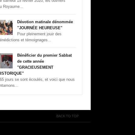
e samedi 15 fevrier 2020, les ouvriers
u Royaume...
Dévotion matinale dénommée
"JOURNÉE HEUREUSE"
Pour pleinement jouir des
énédictions et témoignages...
Bénéficier du premier Sabbat
de cette année
"GRACIEUSEMENT
ISTORIQUE"
65 jours se sont écoulés, et voici que nous
ntamons...
BACK TO TOP