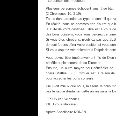
- Le conseil des moqueurs
Plusieurs personnes échouent ainsi à se bâti
(2 Chroniques 10: 3-19).
Faites donc attention au type de conseil que v
En réalité, nous ne sommes rien d'autre que 
la suite de votre destinée. Libre est à vous 
des bons conseils, vous vous perdrez certainem
Si vous êtes chrétiens, n'oubliez pas que JE
de quoi à considérer votre position si vous con
Si vous aspirez véritablement à l'esprit de cons
Vous devez être impérativement fils de Dieu (
bénéficier pleinement de sa Direction.
Ensuite, un autre moyen pour bénéficier de l'e
coeur (Mathieu 5:5). L'orgueil est la raison 
pour accepter les bons conseils.
Dieu voit mieux que nous, laissons le nous mo
pas le risque d'entamer cette année sans la Di
JESUS est Seigneur !
DIEU vous stabilise !
Apôtre Appolinaire KONAN.