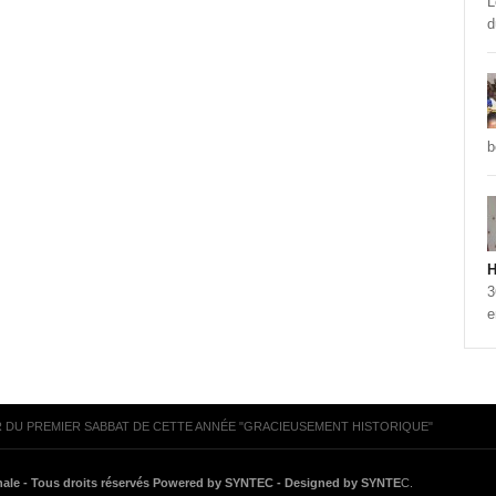
L
d
b
H
3
e
R DU PREMIER SABBAT DE CETTE ANNÉE "GRACIEUSEMENT HISTORIQUE"
onale - Tous droits réservés Powered by SYNTEC - Designed by SYNTE
C.