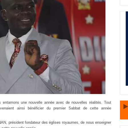
s entamons une nouvelle année avec de nouvelles réalités. Tout
O
 venaient ainsi bénéficier du premier Sabbat de cette année
ONAN, président fondateur des églises royaumes, de nous enseigner