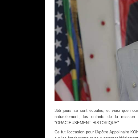
365 jours se sont écoulés, et voici que nou
naturellement, les enfants de la mission
"GRACIEUSEMENT HISTORIQUE".
Ce fut l'occasion pour l'Apôtre Appolinaire K