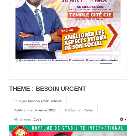
ACTIVITÉS
CELLULES
ESPACE MEMBRES
CONTACTS
THEME : BESOIN URGENT
Écrit par
Kouadio Amoin Jeanine
Publication :
4 janvier 2022
Catégorie :
Cultes
Affichages :
1529