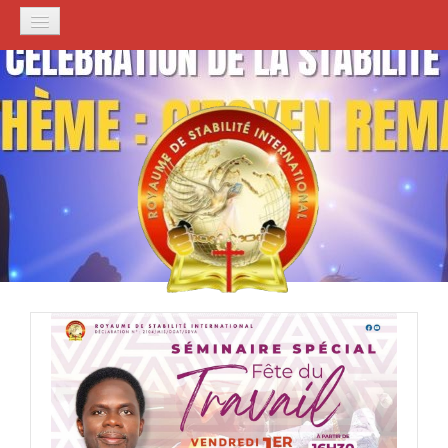
ACCUEIL
PRÉSENTATION
Histoire de l'Église
Notre Mandat
FONDATEUR
NOS EGLISES
CULTES